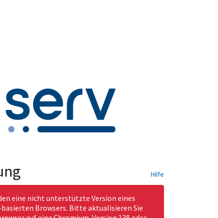
ung
Hilfe
den eine nicht unterstützte Version eines
asierten Browsers. Bitte aktualisieren Sie
rowser auf eine Chromium-Version 138 oder